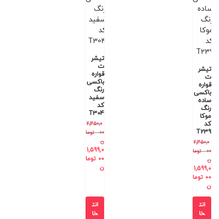
تیشر
ت
تیشر
قواره
ت
باکسی
قواره
رنگ
باکسی
سفید
ساده
کد
رنگ
T304
موکا
کد
2,350,0
T239
00
توما
ن
2,350,0
1,599,0
00
توما
00
توما
ن
ن
1,599,0
00
توما
ن
انت
انت
خا
خا