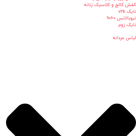
کفش کالج و کلاسیک زنانه
نایک v2k
نیوبالانس 9060
نایک زوم
لباس مردانه