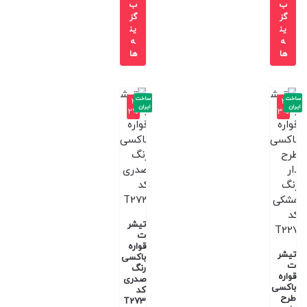
ب
ب
گز
گز
ین
ین
ه
ه
ها
ها
ساخت
ساخت
-3
-3
ایران
ایران
2%
3%
تیشر
ت
قواره
تیشر
باکسی
ت
رنگ
قواره
صدری
باکسی
کد
طرح
T273