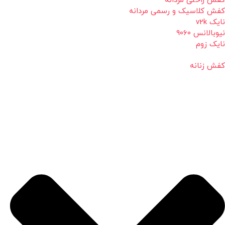
کفش راحتی مردانه
کفش کلاسیک و رسمی مردانه
نایک v2k
نیوبالانس 9060
نایک زوم
کفش زنانه