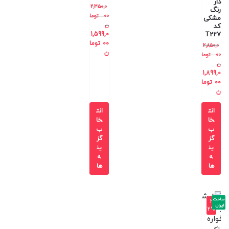
دار
2,350,0
رنگ
00
توما
مشکی
ن
کد
1,599,0
T227
00
توما
2,850,0
ن
00
توما
ن
1,899,0
00
توما
ن
انت
انت
خا
خا
ب
ب
گز
گز
ین
ین
ه
ه
ها
ها
ساخت
-3
ایران
2%