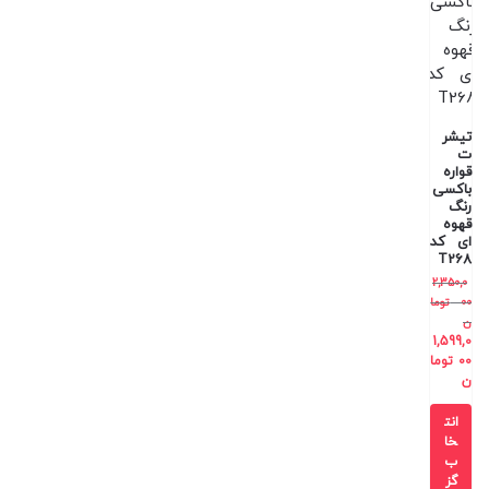
تیشر
ت
قواره
باکسی
رنگ
قهوه
ای کد
T268
2,350,0
00
توما
ن
1,599,0
00
توما
ن
انت
خا
ب
گز