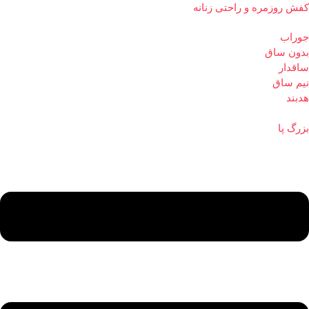
کفش روزمره و راحتی زنانه
جوراب
بدون ساق
ساقدار
نیم ساق
هدبند
بزرگ پا