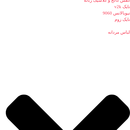
کفش کالج و کلاسیک زنانه
نایک v2k
نیوبالانس 9060
نایک زوم
لباس مردانه