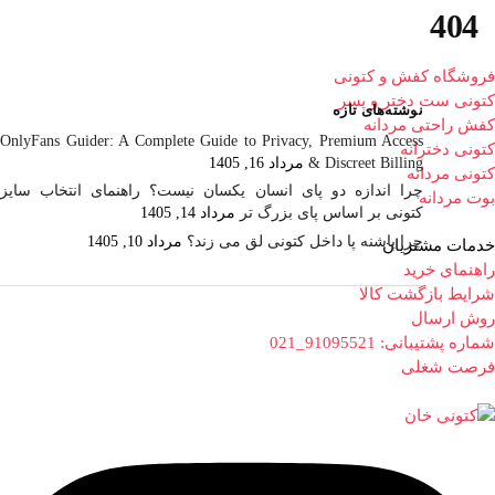
404
فروشگاه کفش و کتونی
کتونی ست دختر و پسر
نوشته‌های تازه
کفش راحتی مردانه
OnlyFans Guider: A Complete Guide to Privacy, Premium Access
کتونی دخترانه
& Discreet Billing
مرداد 16, 1405
کتونی مردانه
چرا اندازه دو پای انسان یکسان نیست؟ راهنمای انتخاب سایز
بوت مردانه
کتونی بر اساس پای بزرگ تر
مرداد 14, 1405
چرا پاشنه پا داخل کتونی لق می زند؟
مرداد 10, 1405
خدمات مشتریان
راهنمای خرید
شرایط بازگشت کالا
روش ارسال
شماره پشتیبانی: 91095521_021
فرصت شغلی