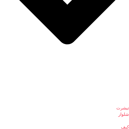
تیشرت
شلوار
کیف