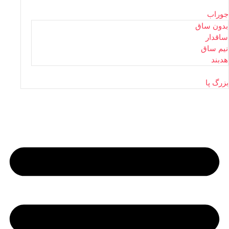
جوراب
بدون ساق
ساقدار
نیم ساق
هدبند
بزرگ پا