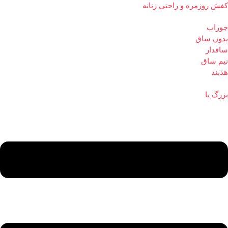
کفش روزمره و راحتی زنانه
جوراب
بدون ساق
ساقدار
نیم ساق
هدبند
بزرگ پا