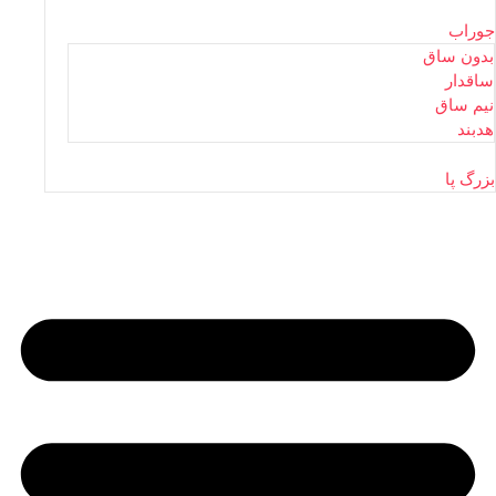
جوراب
بدون ساق
ساقدار
نیم ساق
هدبند
بزرگ پا