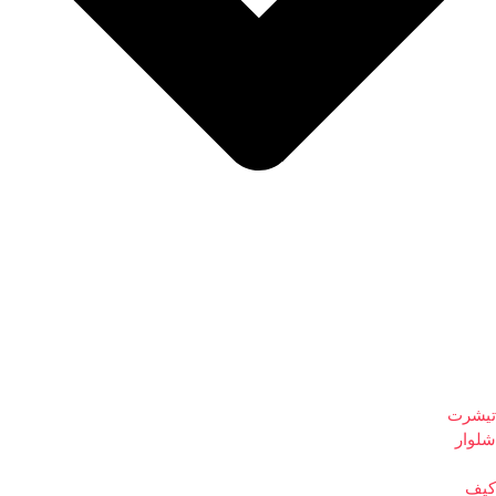
تیشرت
شلوار
کیف