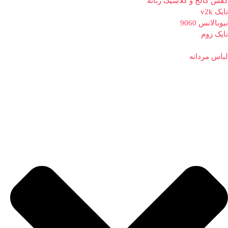
کفش کالج و کلاسیک زنانه
نایک v2k
نیوبالانس 9060
نایک زوم
لباس مردانه